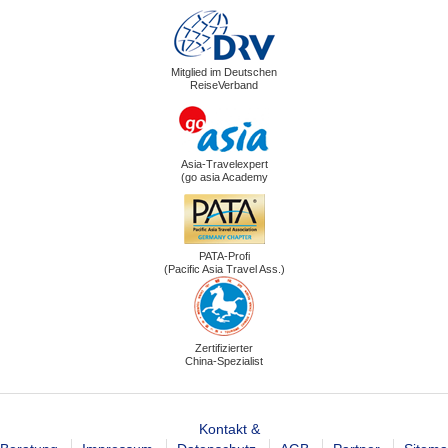
Mitglied im Deutschen
ReiseVerband
Asia-Travelexpert
(go asia Academy
PATA-Profi
(Pacific Asia Travel Ass.)
Zertifizierter
China-Spezialist
Kontakt &