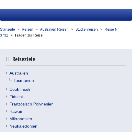
Startseite
Reisen
Startseite
Reisen
Australien Reisen
Studienreisen
Reise Nr.
3732
Fragen zur Reise
Service
Presse
Reiseziele
Über uns
Australien
Kontakt
Tasmanien
Ihr Merkzettel (0)
Cook Inseln
Fidschi
Französisch Polynesien
Hawaii
Mikronesien
Neukaledonien