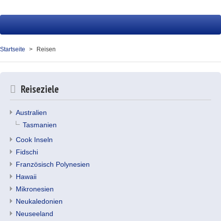
Startseite
Reisen
Startseite
Reisen
Service
Presse
Reiseziele
Über uns
Australien
Kontakt
Tasmanien
Cook Inseln
Ihr Merkzettel (0)
Fidschi
Französisch Polynesien
Hawaii
Mikronesien
Neukaledonien
Neuseeland