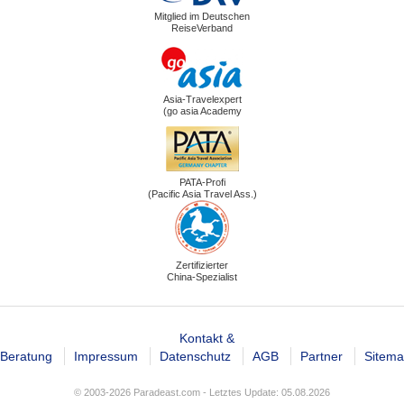
Mitglied im Deutschen
ReiseVerband
Asia-Travelexpert
(go asia Academy
PATA-Profi
(Pacific Asia Travel Ass.)
Zertifizierter
China-Spezialist
Kontakt &
Beratung
Impressum
Datenschutz
AGB
Partner
Sitem
© 2003-2026 Paradeast.com - Letztes Update: 05.08.2026