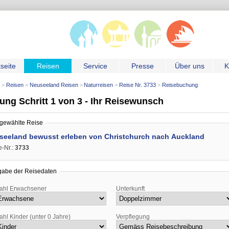
tseite
Reisen
Service
Presse
Über uns
K
Reisen
Neuseeland Reisen
Naturreisen
Reise Nr. 3733
Reisebuchung
ng Schritt 1 von 3 - Ihr Reisewunsch
gewählte Reise
seeland bewusst erleben von Christchurch nach Auckland
e-Nr.:
3733
gabe der Reisedaten
ahl Erwachsener
Unterkunft
ahl Kinder (unter 0 Jahre)
Verpflegung