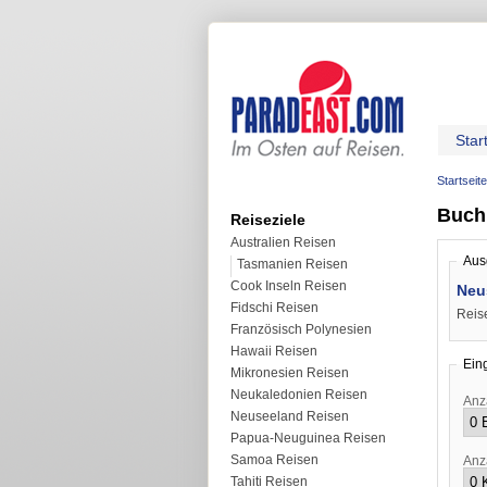
Star
Startseite
Buchu
Reiseziele
Australien Reisen
Aus
Tasmanien Reisen
Cook Inseln Reisen
Neu
Fidschi Reisen
Reis
Französisch Polynesien
Hawaii Reisen
Ein
Mikronesien Reisen
Neukaledonien Reisen
Anz
Neuseeland Reisen
Papua-Neuguinea Reisen
Samoa Reisen
Anz
Tahiti Reisen